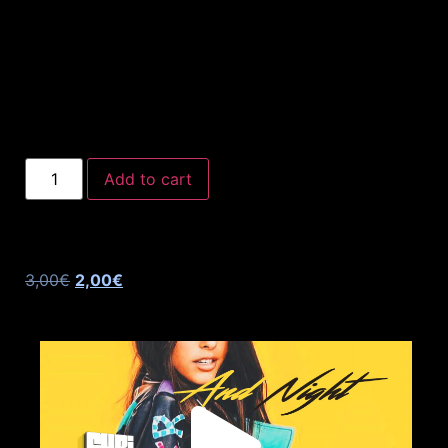
Add to cart
3,00
€
2,00
€