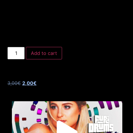
Add to cart
3,00
€
2,00
€