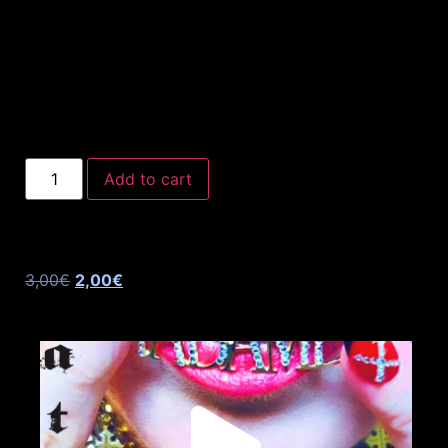
Add to cart
3,00
€
2,00
€