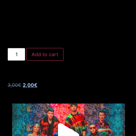
Add to cart
3,00
€
2,00
€