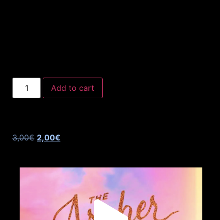
Add to cart
3,00
€
2,00
€