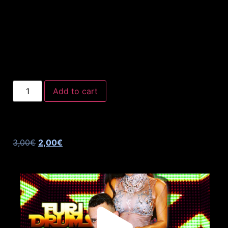
Add to cart
3,00
€
2,00
€